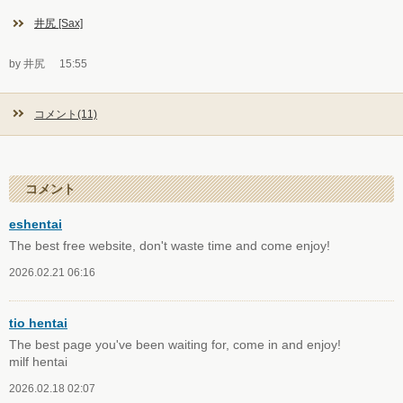
井尻 [Sax]
by 井尻
15:55
コメント(11)
コメント
eshentai
The best free website, don't waste time and come enjoy!
2026.02.21 06:16
tio hentai
The best page you've been waiting for, come in and enjoy!
milf hentai
2026.02.18 02:07