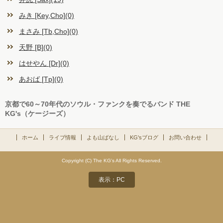
みき [Key,Cho](0)
まさみ [Tb,Cho](0)
天野 [B](0)
はせやん [Dr](0)
あおば [Tp](0)
京都で60～70年代のソウル・ファンクを奏でるバンド THE
KG's（ケージーズ）
ホーム
ライブ情報
よも山ばなし
KG'sブログ
お問い合わせ
Copyright (C) The KG's All Rights Reserved.
表示：PC