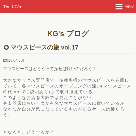
The KG's
MENU
HOME
KG's ブログ
ライブ情報
マウスピースの旅 vol.17
よも山ばなし
2018.04.30
KG'sブログ
マウスピースはどうやって探せば良いのだろう？
大きなサックス専門店で、多種多様のマウスピースを在庫し
メンバー紹介
ていて、各マウスピースのオープニングの違い(マウスピース
の旅 vol.7に説明あり)まで取り揃えている...
曲紹介
このようなお店を大阪では見たことがない。
各楽器店にもいくつか有名なマウスピースは置いているが、
なかなか自分が気になっているものがあるケースは稀だろ
ライブ動画
う。
フォトアルバム
となると、どうするか？