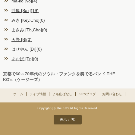
ma-ko [Vo](4)
お客様の声
井尻 [Sax](19)
みき [Key,Cho](0)
お問い合わせ
まさみ [Tb,Cho](0)
天野 [B](0)
はせやん [Dr](0)
あおば [Tp](0)
京都で60～70年代のソウル・ファンクを奏でるバンド THE
KG's（ケージーズ）
ホーム
ライブ情報
よも山ばなし
KG'sブログ
お問い合わせ
Copyright (C) The KG's All Rights Reserved.
表示：PC