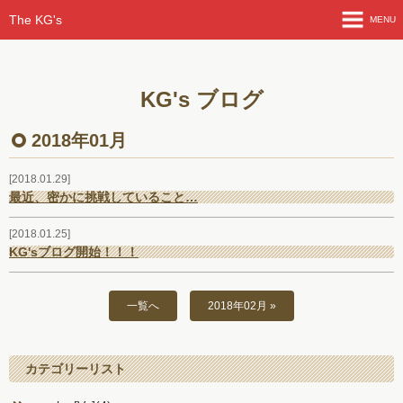
The KG's
MENU
HOME
KG's ブログ
ライブ情報
2018年01月
よも山ばなし
2018.01.29
最近、密かに挑戦していること…
KG'sブログ
2018.01.25
メンバー紹介
KG'sブログ開始！！！
曲紹介
一覧へ
2018年02月 »
ライブ動画
カテゴリーリスト
フォトアルバム