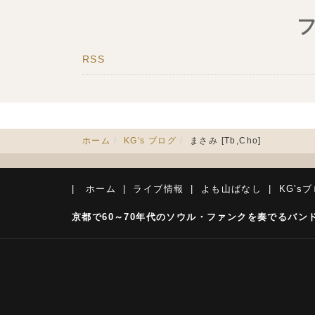
RSS
ホーム
KG's ブログ
まさみ [Tb,Cho]
ホーム
ライブ情報
よも山ばなし
KG's
京都で60～70年代のソウル・ファンクを奏でるバンド 