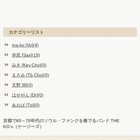
カテゴリーリスト
ma-ko [Vo](4)
井尻 [Sax](19)
みき [Key,Cho](0)
まさみ [Tb,Cho](0)
天野 [B](0)
はせやん [Dr](0)
あおば [Tp](0)
京都で60～70年代のソウル・ファンクを奏でるバンド THE
KG's（ケージーズ）