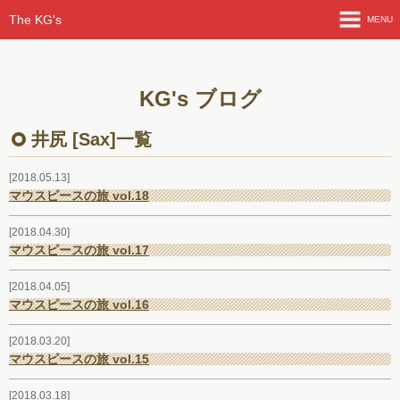
The KG's
MENU
HOME
KG's ブログ
ライブ情報
井尻 [Sax]一覧
よも山ばなし
2018.05.13
マウスピースの旅 vol.18
KG'sブログ
2018.04.30
メンバー紹介
マウスピースの旅 vol.17
曲紹介
2018.04.05
マウスピースの旅 vol.16
ライブ動画
2018.03.20
マウスピースの旅 vol.15
フォトアルバム
2018.03.18