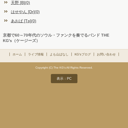
天野 [B](0)
お客様の声
はせやん [Dr](0)
お問い合わせ
あおば [Tp](0)
京都で60～70年代のソウル・ファンクを奏でるバンド THE
KG's（ケージーズ）
ホーム
ライブ情報
よも山ばなし
KG'sブログ
お問い合わせ
Copyright (C) The KG's All Rights Reserved.
表示：PC