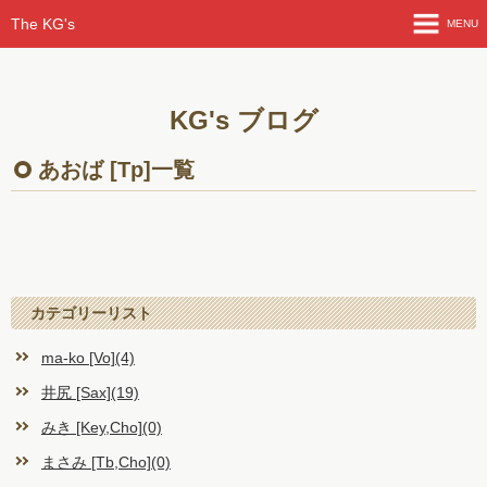
The KG's
MENU
HOME
KG's ブログ
ライブ情報
あおば [Tp]一覧
よも山ばなし
KG'sブログ
メンバー紹介
カテゴリーリスト
曲紹介
ma-ko [Vo](4)
井尻 [Sax](19)
ライブ動画
みき [Key,Cho](0)
フォトアルバム
まさみ [Tb,Cho](0)